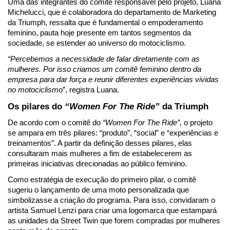
Uma das integrantes do comitê responsável pelo projeto, Luana 
Michelucci, que é colaboradora do departamento de Marketing 
da Triumph, ressalta que é fundamental o empoderamento 
feminino, pauta hoje presente em tantos segmentos da 
sociedade, se estender ao universo do motociclismo.
“Percebemos a necessidade de falar diretamente com as 
mulheres. Por isso criamos um comitê feminino dentro da 
empresa para dar força e reunir diferentes experiências vividas 
no motociclismo
”, registra Luana.
Os pilares do 
“Women For The Ride” 
da Triumph
De acordo com o comitê do 
“Women For The Ride”, 
o projeto 
se ampara em três pilares: “produto”, “social” e “experiências e 
treinamentos”. A partir da definição desses pilares, elas 
consultaram mais mulheres a fim de estabelecerem as 
primeiras iniciativas direcionadas ao público feminino. 
Como estratégia de execução do primeiro pilar, o comitê 
sugeriu o lançamento de uma moto personalizada que 
simbolizasse a criação do programa. Para isso, convidaram o 
artista Samuel Lenzi para criar uma logomarca que estampará 
as unidades da Street Twin que forem compradas por mulheres 