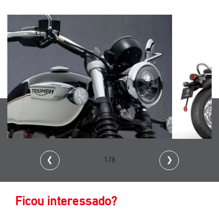
❮
2/6
❯
Ficou interessado?