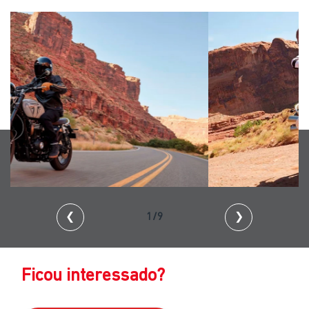
❮
2/9
❯
Ficou interessado?