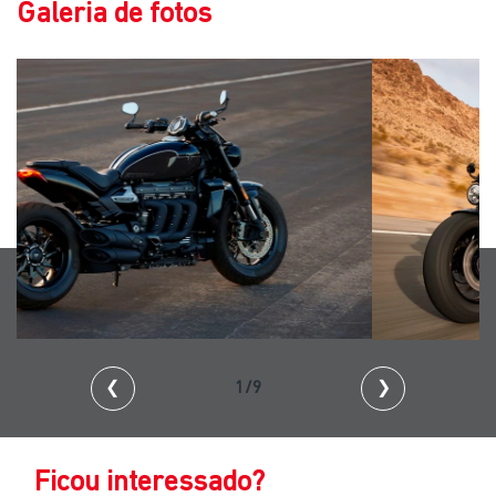
Galeria de fotos
❮
2/9
❯
Ficou interessado?