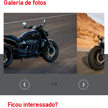
Galeria de fotos
❮
2/9
❯
Ficou interessado?