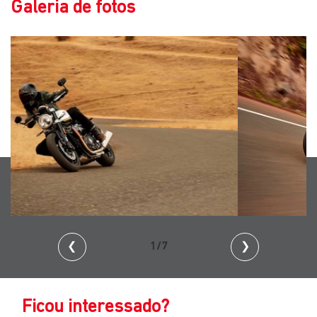
Galeria de fotos
❮
2/7
❯
Ficou interessado?