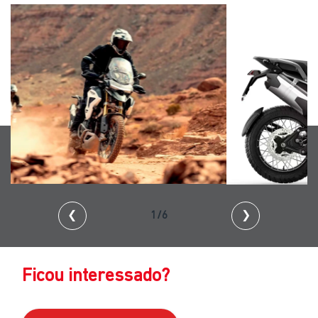
❮
2/6
❯
Ficou interessado?