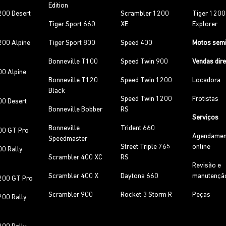
Edition
200 Desert
Scrambler 1200
Tiger 120
Tiger Sport 660
XE
Explorer
200 Alpine
Tiger Sport 800
Speed 400
Motos sem
Bonneville T100
Speed Twin 900
Vendas dir
00 Alpine
Bonneville T120
Speed Twin 1200
Locadora
Black
Speed Twin 1200
Frotistas
00 Desert
Bonneville Bobber
RS
Serviços
Bonneville
Trident 660
00 GT Pro
Agendamen
Speedmaster
Street Triple 765
online
00 Rally
Scrambler 400 XC
RS
Revisão e
Scrambler 400 X
Daytona 660
manutençã
200 GT Pro
Scrambler 900
Rocket 3 Storm R
Peças
200 Rally