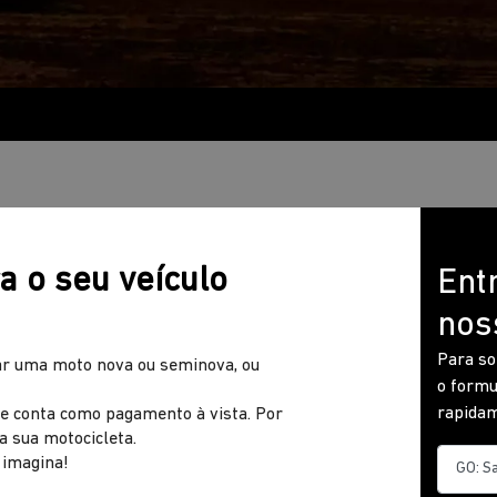
a o seu veículo
Ent
nos
Para so
ar uma moto nova ou seminova, ou
o formu
rapidam
ue conta como pagamento à vista. Por
a sua motocicleta.
 imagina!