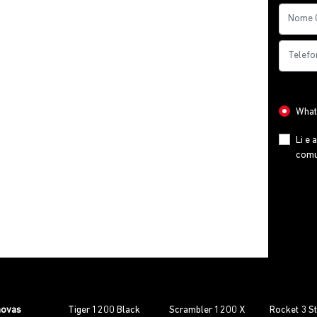
Preferê
What
Li e 
comu
novas
Tiger 1200 Black
Scrambler 1200 X
Rocket 3 S