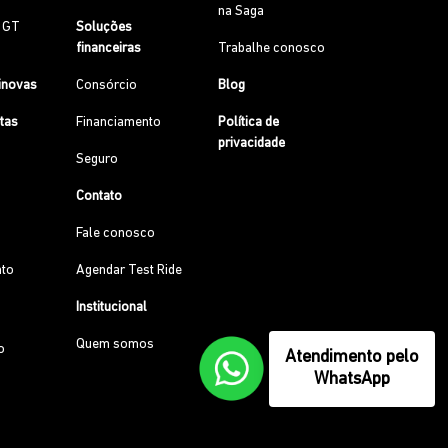
na Saga
0 GT
Soluções
financeiras
Trabalhe conosco
inovas
Consórcio
Blog
etas
Financiamento
Política de
privacidade
Seguro
Contato
Fale conosco
to
Agendar Test Ride
Institucional
Quem somos
o
Atendimento pelo
WhatsApp