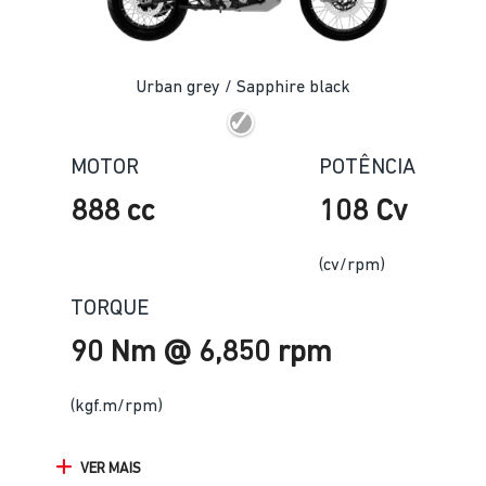
Urban grey / Sapphire black
MOTOR
POTÊNCIA
888 cc
108 Cv
(cv/rpm)
TORQUE
90 Nm @ 6,850 rpm
(kgf.m/rpm)
VER MAIS