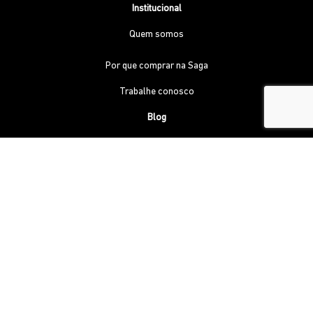
Institucional
Quem somos
Por que comprar na Saga
Trabalhe conosco
Blog
Política de privacidade
Nossas lojas
MOTOTECH COMERCIO DE MOTOS, PECAS, SERVICOS E
ACESSORIOS LTDA
26.343.161/0001-71