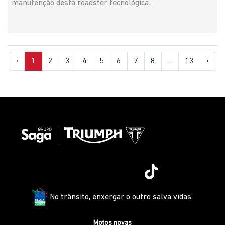
manutenção desta roadster tecnológica.
‹
1
2
3
4
5
6
7
8
...
13
›
No trânsito, enxergar o outro salva vidas.
Motos novas