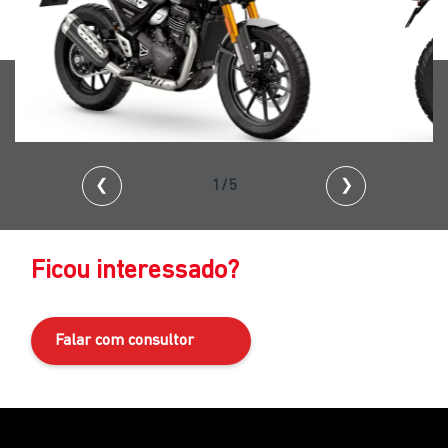
❮
2/5
❯
Ficou interessado?
Falar com consultor