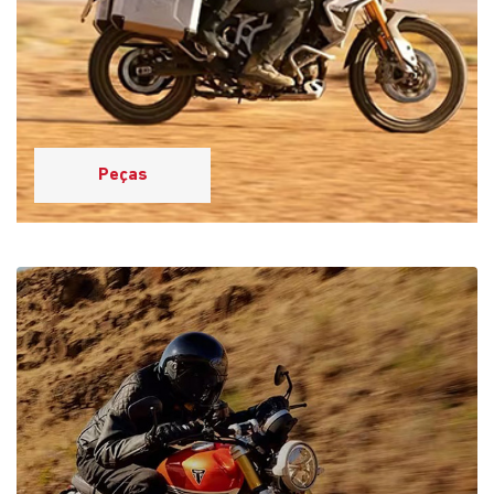
Revisão e Manutenção
Por que escolher a Saga
Triumph?
Descubra as vantagens de fazer parte da nossa Casa de
Amigos: