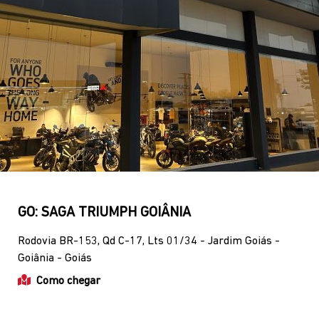
Geral
SAC digital
(62) 3416-2013
(62) 9627-2666
Contato
WhatsApp
(62) 3773-2503
(62) 3142-0167
Horários de funcionamento
Showroom
Segunda a sexta, das 8h às 18h.
Sábado, das 8h às 14h.