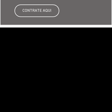
Venha nos fazer uma visita
GO: Saga Triumph Goiânia