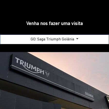
GO: SAGA TRIUMPH GOIÂNIA
Rodovia BR-153, Qd C-17, Lts 01/34 - Jardim Goiás -
Goiânia - Goiás
Como chegar