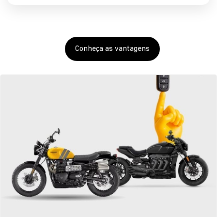
Compre sua Triumph
seminova na Primeira Mão
Seminovos com o selo de garantia Grupo Saga.
SAIBA MAIS