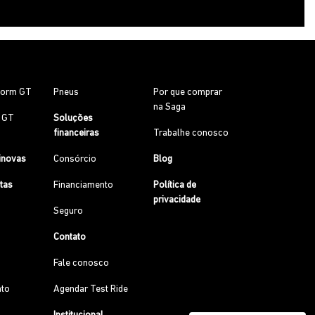
torm GT
Pneus
Por que comprar
na Saga
0 GT
Soluções
financeiras
Trabalhe conosco
inovas
Consórcio
Blog
etas
Financiamento
Política de
privacidade
Seguro
Contato
Fale conosco
to
Agendar Test Ride