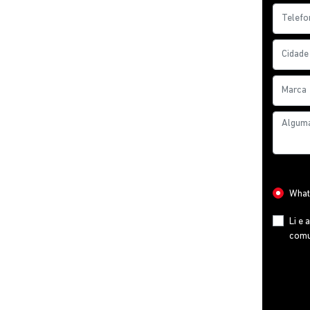
Preferê
What
Li e 
comu