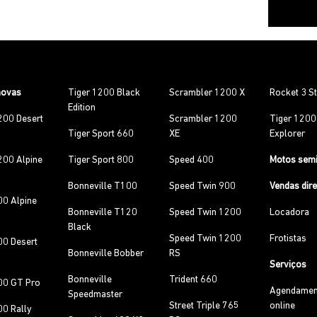
novas
Tiger 1200 Black
Scrambler 1200 X
Rocket 3 S
Edition
200 Desert
Scrambler 1200
Tiger 120
Tiger Sport 660
XE
Explorer
200 Alpine
Tiger Sport 800
Speed 400
Motos sem
Bonneville T100
Speed Twin 900
Vendas dir
00 Alpine
Bonneville T120
Speed Twin 1200
Locadora
Black
Speed Twin 1200
Frotistas
00 Desert
Bonneville Bobber
RS
Serviços
Bonneville
Trident 660
00 GT Pro
Agendamen
Speedmaster
Street Triple 765
online
00 Rally