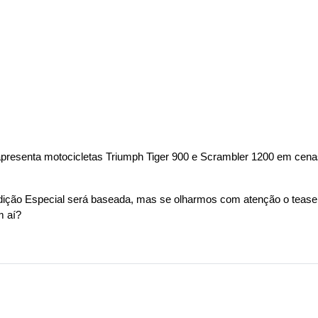
resenta motocicletas Triumph Tiger 900 e Scrambler 1200 em cenas 
ção Especial será baseada, mas se olharmos com atenção o teaser d
m aí?