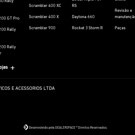
00 Rally
Scrambler 400 XC
RS
Revisão e
Scrambler 400 X
Daytona 660
manutençã
200 GT Pro
Scrambler 900
Rocket 3 Storm R
Peças
200 Rally
200 Rally
r
ojas
ICOS E ACESSORIOS LTDA
Desenvolvido pela DEALERSPACE ® Direitos Reservados.