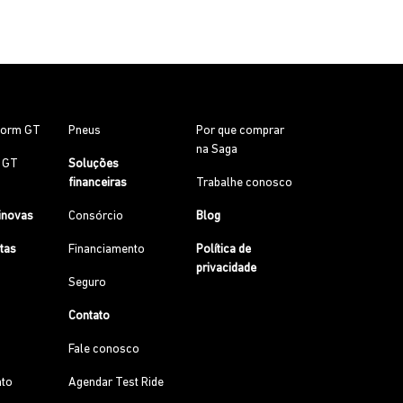
torm GT
Pneus
Por que comprar
na Saga
0 GT
Soluções
financeiras
Trabalhe conosco
inovas
Consórcio
Blog
etas
Financiamento
Política de
privacidade
Seguro
Contato
Fale conosco
to
Agendar Test Ride