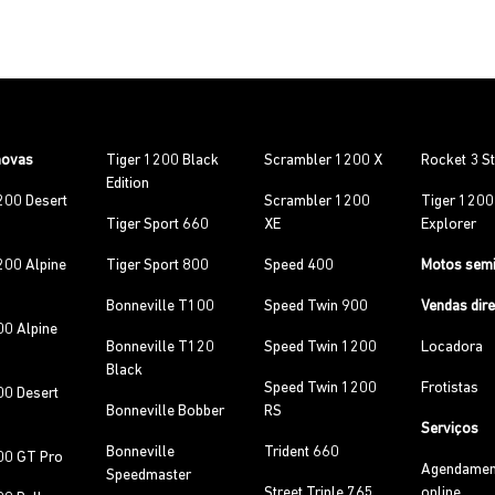
novas
Tiger 1200 Black
Scrambler 1200 X
Rocket 3 S
Edition
200 Desert
Scrambler 1200
Tiger 120
Tiger Sport 660
XE
Explorer
200 Alpine
Tiger Sport 800
Speed 400
Motos sem
Bonneville T100
Speed Twin 900
Vendas dir
00 Alpine
Bonneville T120
Speed Twin 1200
Locadora
Black
Speed Twin 1200
Frotistas
00 Desert
Bonneville Bobber
RS
Serviços
Bonneville
Trident 660
00 GT Pro
Agendamen
Speedmaster
Street Triple 765
online