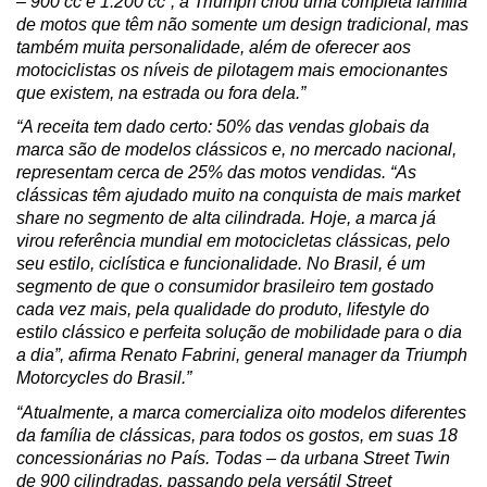
– 900 cc e 1.200 cc”, a Triumph criou uma completa família 
de motos que têm não somente um design tradicional, mas 
também muita personalidade, além de oferecer aos 
motociclistas os níveis de pilotagem mais emocionantes 
que existem, na estrada ou fora dela.”
“A receita tem dado certo: 50% das vendas globais da 
marca são de modelos clássicos e, no mercado nacional, 
representam cerca de 25% das motos vendidas. “As 
clássicas têm ajudado muito na conquista de mais market 
share no segmento de alta cilindrada. Hoje, a marca já 
virou referência mundial em motocicletas clássicas, pelo 
seu estilo, ciclística e funcionalidade. No Brasil, é um 
segmento de que o consumidor brasileiro tem gostado 
cada vez mais, pela qualidade do produto, lifestyle do 
estilo clássico e perfeita solução de mobilidade para o dia 
a dia”, afirma Renato Fabrini, general manager da Triumph 
Motorcycles do Brasil.”
“Atualmente, a marca comercializa oito modelos diferentes 
da família de clássicas, para todos os gostos, em suas 18 
concessionárias no País. Todas – da urbana Street Twin 
de 900 cilindradas, passando pela versátil Street 