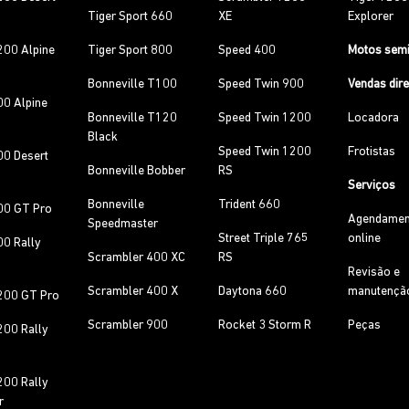
Tiger Sport 660
XE
Explorer
200 Alpine
Tiger Sport 800
Speed 400
Motos sem
Bonneville T100
Speed Twin 900
Vendas dir
00 Alpine
Bonneville T120
Speed Twin 1200
Locadora
Black
Speed Twin 1200
Frotistas
00 Desert
Bonneville Bobber
RS
Serviços
Bonneville
Trident 660
00 GT Pro
Agendamen
Speedmaster
Street Triple 765
online
00 Rally
Scrambler 400 XC
RS
Revisão e
Scrambler 400 X
Daytona 660
manutençã
200 GT Pro
Scrambler 900
Rocket 3 Storm R
Peças
200 Rally
200 Rally
r