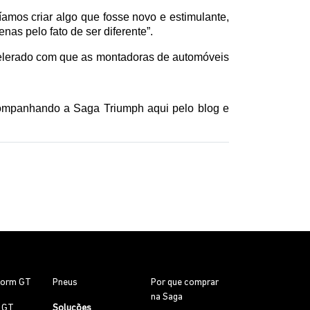
amos criar algo que fosse novo e estimulante, 
s pelo fato de ser diferente”.  
elerado com que as montadoras de automóveis 
E aí, gostou desta incrível novidade da parceria da Triumph com a Williams? Maravilha! Então continue acompanhando a Saga Triumph aqui pelo blog e 
torm GT
Pneus
Por que comprar
na Saga
0 GT
Soluções