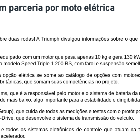
m parceria por moto elétrica
re duas rodas! A Triumph divulgou informações sobre o que d
o equipado com um motor que pesa apenas 10 kg e gera 130 kW 
do modelo Speed Triple 1.200 RS, com farol e suspensão semel
 a opção elétrica se some ao catálogo de opções com motore
 britânicas, que somam suas competências no projeto.  
iams, que é a responsável pelo motor e o sistema de bateria da
e mais baixo, algo importante para a estabilidade e dirigibilida
up), que cuida de todas as medições e testes com o protótipo,
 E-Drive, que desenvolve o sistema de transmissão do veículo. 
e todos os sistemas eletrônicos de controle que atuam na tr
 acelerador. 