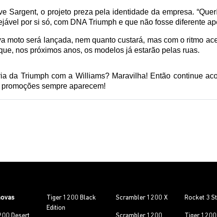
e Sargent, o projeto preza pela identidade da empresa. “Querí
ável por si só, com DNA Triumph e que não fosse diferente apena
a moto será lançada, nem quanto custará, mas com o ritmo ac
 que, nos próximos anos, os modelos já estarão pelas ruas.
 e promoções sempre aparecem!
novas
Tiger 1200 Black
Scrambler 1200 X
Rocket 3 S
Edition
200 Desert
Scrambler 1200
Tiger 120