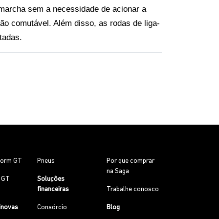
marcha sem a necessidade de acionar a 
o comutável. Além disso, as rodas de liga-
tadas.
torm GT
Pneus
Por que comprar
na Saga
0 GT
Soluções
financeiras
Trabalhe conosco
inovas
Consórcio
Blog