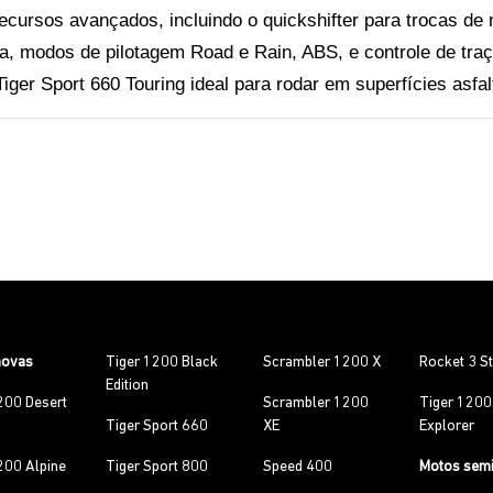
ursos avançados, incluindo o quickshifter para trocas de 
 modos de pilotagem Road e Rain, ABS, e controle de traçã
ger Sport 660 Touring ideal para rodar em superfícies asfal
novas
Tiger 1200 Black
Scrambler 1200 X
Rocket 3 S
Edition
200 Desert
Scrambler 1200
Tiger 120
Tiger Sport 660
XE
Explorer
200 Alpine
Tiger Sport 800
Speed 400
Motos sem