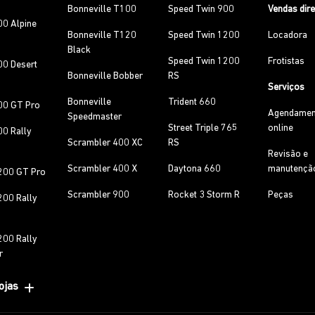
Bonneville T100
Speed Twin 900
Vendas dir
00 Alpine
Bonneville T120
Speed Twin 1200
Locadora
Black
Speed Twin 1200
Frotistas
00 Desert
Bonneville Bobber
RS
Serviços
Bonneville
Trident 660
00 GT Pro
Agendamen
Speedmaster
Street Triple 765
online
00 Rally
Scrambler 400 XC
RS
Revisão e
Scrambler 400 X
Daytona 660
manutençã
200 GT Pro
Scrambler 900
Rocket 3 Storm R
Peças
200 Rally
200 Rally
r
ojas