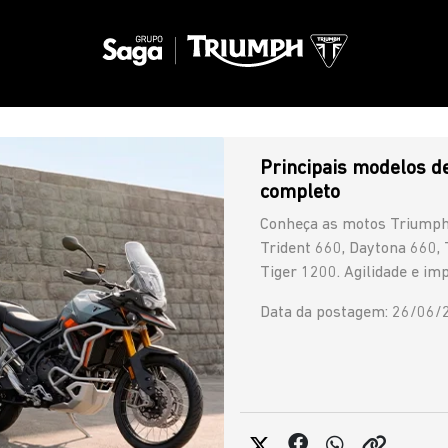
Principais modelos d
completo
Conheça as motos Triumph
Trident 660, Daytona 660, 
Tiger 1200. Agilidade e im
Data da postagem: 26/06/