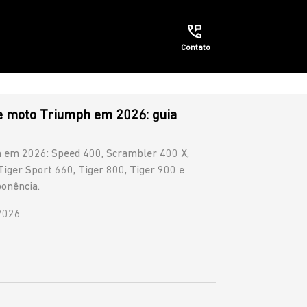
Contato
e moto Triumph em 2026: guia
 em 2026: Speed 400, Scrambler 400 X,
Tiger Sport 660, Tiger 800, Tiger 900 e
ponência.
2026