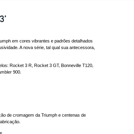
3’
riumph em cores vibrantes e padrões detalhados 
vidade. A nova série, tal qual sua antecessora, 
los: Rocket 3 R, Rocket 3 GT, Bonneville T120, 
ambler 900.
ação de cromagem da Triumph e centenas de 
abricação.
e.