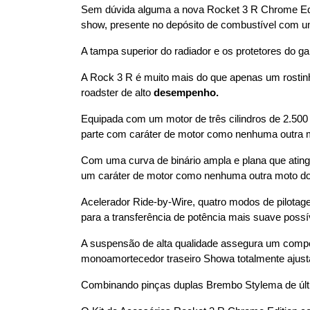
Sem dúvida alguma a nova Rocket 3 R Chrome Edit
show, presente no depósito de combustível com um
A tampa superior do radiador e os protetores do g
A Rock 3 R é muito mais do que apenas um rostin
roadster de alto 
desempenho.
Equipada com um motor de três cilindros de 2.50
parte com caráter de motor como nenhuma outra 
Com uma curva de binário ampla e plana que atinge
um caráter de motor como nenhuma outra moto d
Acelerador Ride-by-Wire, quatro modos de pilotag
para a transferência de potência mais suave possí
A suspensão de alta qualidade assegura um compo
monoamortecedor traseiro Showa totalmente ajust
Combinando pinças duplas Brembo Stylema de últ