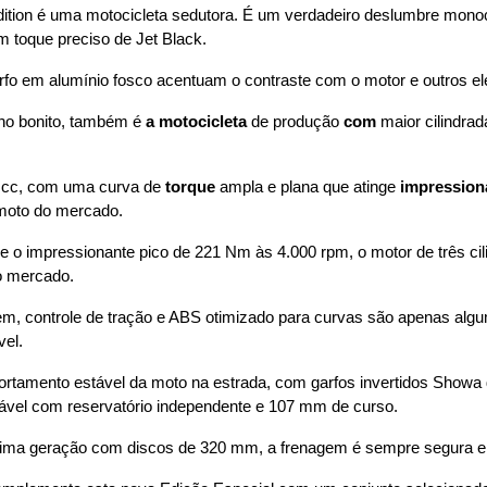
ion é uma motocicleta sedutora. É um verdadeiro deslumbre monoc
 toque preciso de Jet Black.
arfo em alumínio fosco acentuam o contraste com o motor e outros el
ho bonito, também é 
a motocicleta
 de produção 
com
 maior cilindrad
0 cc, com uma curva de 
torque
 ampla e plana que atinge 
impression
moto do mercado.
 o impressionante pico de 221 Nm às 4.000 rpm, o motor de três cil
o mercado.
em, controle de tração e ABS otimizado para curvas são apenas algu
vel.
rtamento estável da moto na estrada, com garfos invertidos Show
ável com reservatório independente e 107 mm de curso.
ima geração com discos de 320 mm, a frenagem é sempre segura e 