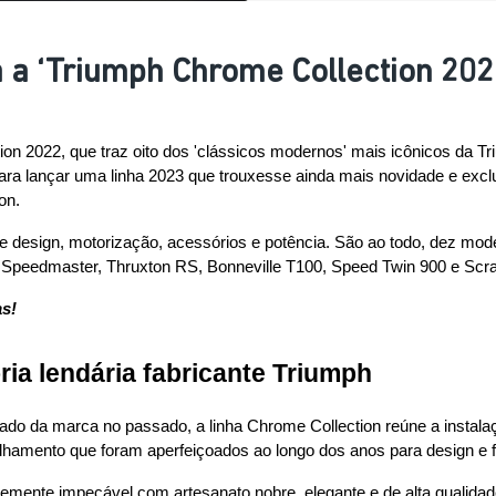
a a ‘Triumph Chrome Collection 202
tion 2022, que traz oito dos 'clássicos modernos' mais icônicos da T
a lançar uma linha 2023 que trouxesse ainda mais novidade e exclusi
on.
 design, motorização, acessórios e potência. São ao todo, dez mode
e Speedmaster, Thruxton RS, Bonneville T100, Speed Twin 900 e Scr
s!
ria lendária fabricante Triumph
ado da marca no passado, a linha Chrome Collection reúne a instal
hamento que foram aperfeiçoados ao longo dos anos para design e f
mente impecável com artesanato nobre, elegante e de alta qualidad