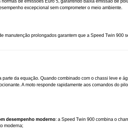
as normas de emissões Euro 5, garantindo baixa emissão de pol
m desempenho excepcional sem comprometer o meio ambiente.
s de manutenção prolongados garantem que a Speed Twin 900 sej
 parte da equação. Quando combinado com o chassi leve e ágil
ocionante. A moto responde rapidamente aos comandos do pilot
o com desempenho moderno
: a Speed Twin 900 combina o charm
to moderna;