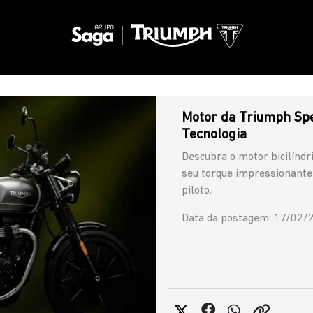
Motor da Triumph Spe
Tecnologia
Descubra o motor bicilínd
seu torque impressionante 
piloto.
Data da postagem: 17/02/