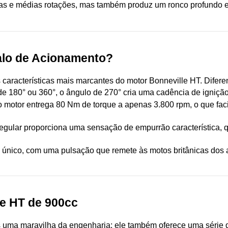
s e médias rotações, mas também produz um ronco profundo e pu
valo de Acionamento?
características mais marcantes do motor Bonneville HT. Diferen
de 180° ou 360°, o ângulo de 270° cria uma cadência de ignição i
 o motor entrega 80 Nm de torque a apenas 3.800 rpm, o que faci
rregular proporciona uma sensação de empurrão característica, 
é único, com uma pulsação que remete às motos britânicas dos 
le HT de 900cc
uma maravilha da engenharia; ele também oferece uma série de