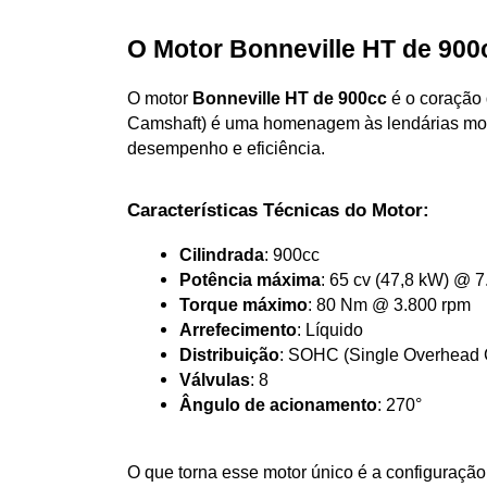
O Motor Bonneville HT de 90
O motor 
Bonneville HT de 900cc
 é o coração
Camshaft) é uma homenagem às lendárias moto
desempenho e eficiência.
Características Técnicas do Motor:
Cilindrada
: 900cc
Potência máxima
: 65 cv (47,8 kW) @ 
Torque máximo
: 80 Nm @ 3.800 rpm
Arrefecimento
: Líquido
Distribuição
: SOHC (Single Overhead 
Válvulas
: 8
Ângulo de acionamento
: 270°
O que torna esse motor único é a configuração 