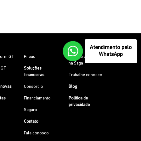
Atendimento pelo
WhatsApp
torm GT
Pneus
Por que comprar
na Saga
0 GT
Soluções
financeiras
Trabalhe conosco
inovas
Consórcio
Blog
etas
Financiamento
Política de
privacidade
Seguro
Contato
Fale conosco