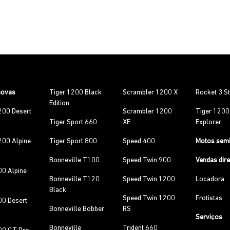
novas
Tiger 1200 Black
Scrambler 1200 X
Rocket 3 S
Edition
200 Desert
Scrambler 1200
Tiger 120
Tiger Sport 660
XE
Explorer
200 Alpine
Tiger Sport 800
Speed 400
Motos sem
Bonneville T100
Speed Twin 900
Vendas dir
00 Alpine
Bonneville T120
Speed Twin 1200
Locadora
Black
Speed Twin 1200
Frotistas
00 Desert
Bonneville Bobber
RS
Serviços
Bonneville
Trident 660