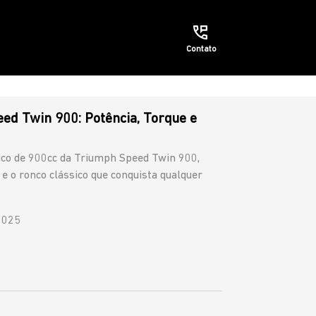
Contato
ed Twin 900: Potência, Torque e
rico de 900cc da Triumph Speed Twin 900,
e o ronco clássico que conquista qualquer
2025