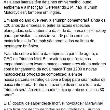
As aletas laterais têm detalhes em vermelho, outro 
emblema e a inscrição "Celebrando 1 Milhão Triumph 
Motorcycles", também em inglês.
Em abril do ano que vem, a Triumph comemorará ainda os 
120 anos da empresa e, entre as ações especiais 
planejadas, está a abertura da sede da marca em Hinckley 
para que visitantes possam ver de perto como as 
motocicletas da Triumph são produzidas na linha de 
montagem britânica.
Falando sobre o futuro da empresa a partir de agora, o 
CEO da Triumph Nick Bloor afirmou que "estamos 
empenhados em levar a marca a patamares ainda maiores 
com o lançamento da nova marca Tiger 1200 e novas 
motocicletas off-road de competição, além de 
nossa parceria estratégica com a Bajaj para criar motos de 
baixa cilindrada. Tenho o prazer de dizer que o futuro da 
Triumph será tão emocionante e rico quanto os últimos 30 
anos".
E aí, gostou de saber desta incrível novidade? Maravilha! 
Para ficar por dentro de todas as novidades da Triumph, 