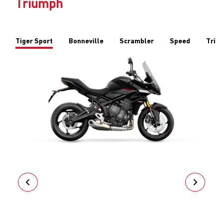
Triumph
Tiger Sport
Bonneville
Scrambler
Speed
Trid