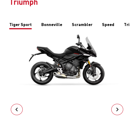
Triumph
Tiger Sport
Bonneville
Scrambler
Speed
Trid