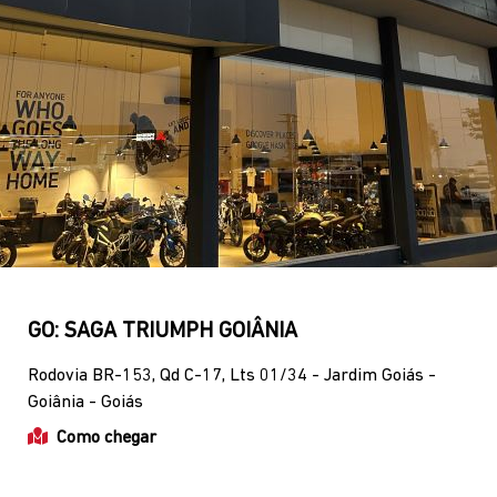
Geral
SAC digital
(62) 3416-2013
(62) 9627-2666
Contato
WhatsApp
(62) 3773-2503
(62) 3142-0167
Horários de funcionamento
Showroom
Segunda a sexta, das 8h às 18h.
Sábado, das 8h às 14h.