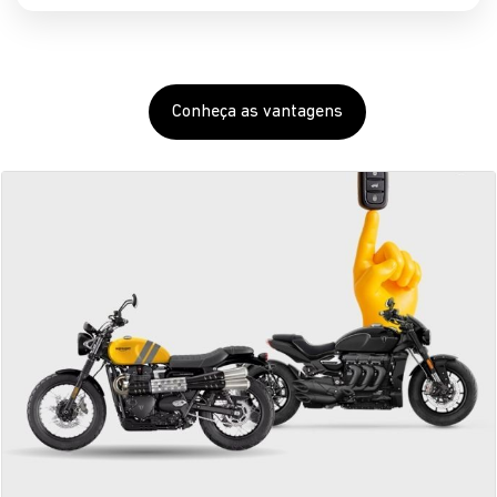
Compre sua Triumph
seminova na Primeira Mão
Seminovos com o selo de garantia Grupo Saga.
SAIBA MAIS