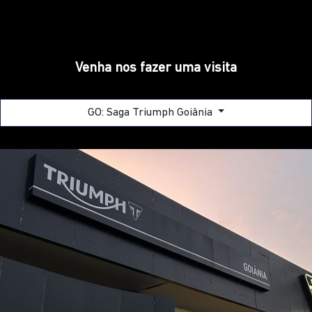
GO: SAGA TRIUMPH GOIÂNIA
Rodovia BR-153, Qd C-17, Lts 01/34 - Jardim Goiás -
Goiânia - Goiás
Como chegar