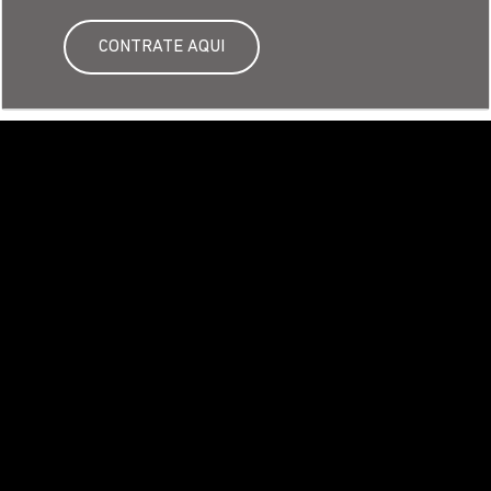
Venha nos fazer uma visita
GO: Saga Triumph Goiânia