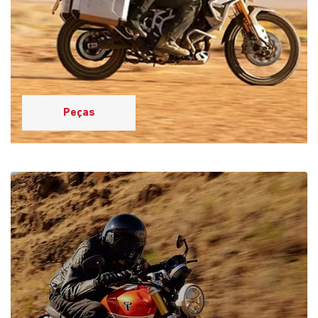
Revisão e Manutenção
Por que escolher a Saga
Triumph?
Descubra as vantagens de fazer parte da nossa Casa de
Amigos: