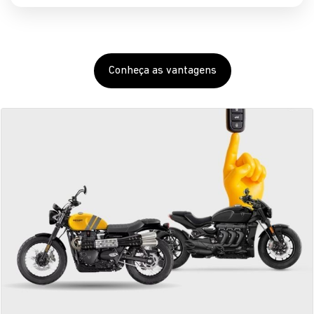
Compre sua Triumph
seminova na Primeira Mão
Seminovos com o selo de garantia Grupo Saga.
SAIBA MAIS