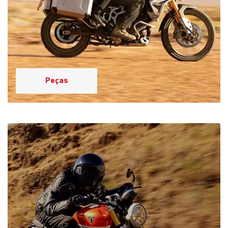
Revisão e Manutenção
Por que escolher a Saga
Triumph?
Descubra as vantagens de fazer parte da nossa Casa de
Amigos: