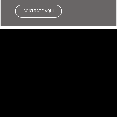
Venha nos fazer uma visita
GO: Saga Triumph Goiânia