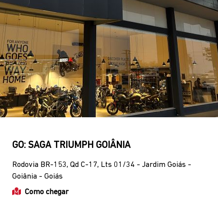
Geral
SAC digital
(62) 3416-2013
(62) 9627-2666
Contato
WhatsApp
(62) 3773-2503
(62) 3142-0167
Horários de funcionamento
Showroom
Segunda a sexta, das 8h às 18h.
Sábado, das 8h às 14h.