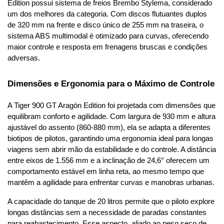
Edition possui sistema de freios Brembo Stylema, considerado 
um dos melhores da categoria. Com discos flutuantes duplos 
de 320 mm na frente e disco único de 255 mm na traseira, o 
sistema ABS multimodal é otimizado para curvas, oferecendo 
maior controle e resposta em frenagens bruscas e condições 
adversas.
Dimensões e Ergonomia para o Máximo de Controle
A Tiger 900 GT Aragón Edition foi projetada com dimensões que 
equilibram conforto e agilidade. Com largura de 930 mm e altura 
ajustável do assento (860-880 mm), ela se adapta a diferentes 
biotipos de pilotos, garantindo uma ergonomia ideal para longas 
viagens sem abrir mão da estabilidade e do controle. A distância 
entre eixos de 1.556 mm e a inclinação de 24,6° oferecem um 
comportamento estável em linha reta, ao mesmo tempo que 
mantêm a agilidade para enfrentar curvas e manobras urbanas.
A capacidade do tanque de 20 litros permite que o piloto explore 
longas distâncias sem a necessidade de paradas constantes 
para reabastecimento. Esse aspecto, aliado ao peso seco de 